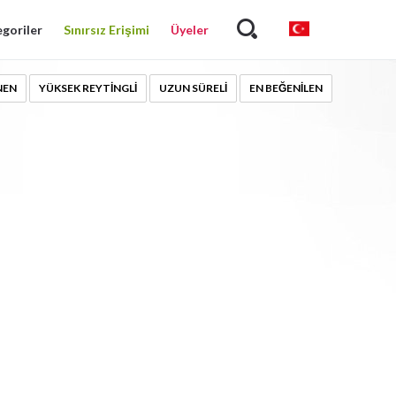
goriler
Sınırsız Erişimi
Üyeler
NEN
YÜKSEK REYTINGLI
UZUN SÜRELI
EN BEĞENILEN