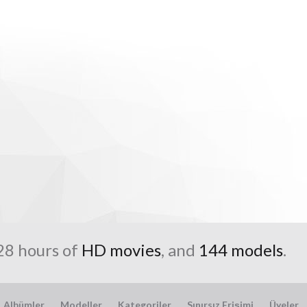
 28 hours of
HD movies
, and
144 models
.
Albümler
Modeller
Kategoriler
Sınırsız Erişimi
Üyeler