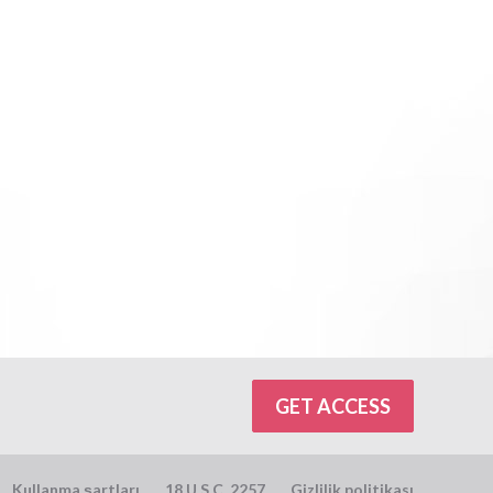
GET ACCESS
Kullanma şartları
18 U.S.C. 2257
Gizlilik politikası