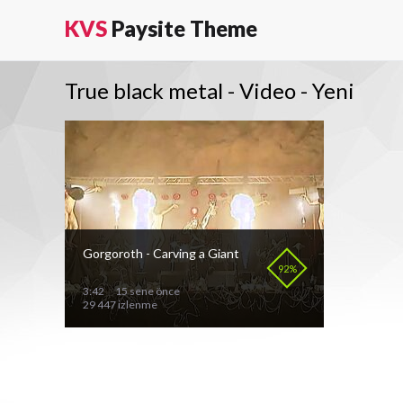
KVS
Paysite Theme
True black metal - Video - Yeni
Gorgoroth - Carving a Giant
92%
3:42
15 sene önce
29 447 izlenme