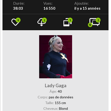
Durée:
Vues:
Ajoutée:
38:03
16 550
il y a 15 années
9
2
5
2
Lady Gaga
Âge:
40
Corps:
pas de données
Taille:
155 cm
Cheveux:
Blond