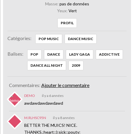
Masse:
pas de données
Yeux:
Vert
PROFIL
Catégories:
POP MUSIC
DANCE MUSIC
Balises:
POP
DANCE
LADY GAGA
ADDICTIVE
DANCE ALL NIGHT
2009
Commentaires:
Ajouter le commentaire
DEMO
il y a 6 années
awdawdawdawdawd
M.RLHSC95N
il y a 8 années
BETTER THE MUICS! NICE.
THANKS.:heart::):sick::pouty: