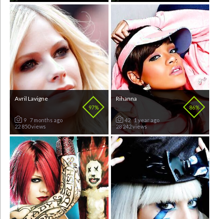
Avril Lavigne
Rihanna
97%
86%
9
7 months ago
42
1 year ago
22 850 views
28 242 views