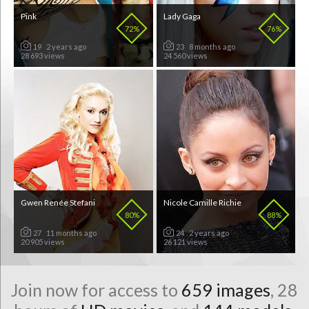
Pink
Lady Gaga
72%
76%
19
2 years ago
23
8 months ago
28 693 views
24 560 views
Gwen Renée Stefani
Nicole Camille Richie
80%
88%
27
11 months ago
24
2 years ago
20 905 views
26 121 views
Join now for access to
659 images
, 28