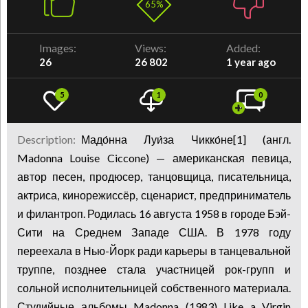
65%
Images:
Views:
Added:
26
26 802
1 year ago
5
1
0
Description:
Мадо́нна Луи́за Чикко́не[1] (англ.
Madonna Louise Ciccone) — американская певица,
автор песен, продюсер, танцовщица, писательница,
актриса, кинорежиссёр, сценарист, предприниматель
и филантроп. Родилась 16 августа 1958 в городе Бэй-
Сити на Среднем Западе США. В 1978 году
переехала в Нью-Йорк ради карьеры в танцевальной
труппе, позднее стала участницей рок-групп и
сольной исполнительницей собственного материала.
Студийные альбомы Madonna (1983) Like a Virgin