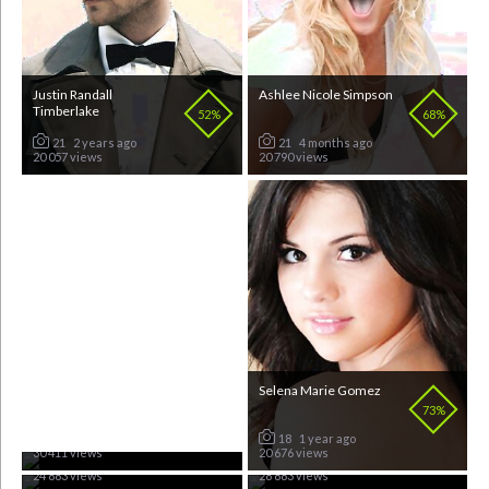
Justin Randall
Ashlee Nicole Simpson
Timberlake
52%
68%
21
2 years ago
21
4 months ago
20 057 views
20 790 views
Nicole Scherzinger
Selena Marie Gomez
60%
73%
Natalia Oreiro
Dan Mihai Bălan
65%
65%
25
4 months ago
18
1 year ago
30 411 views
20 676 views
24
12 months ago
21
2 years ago
24 883 views
28 883 views