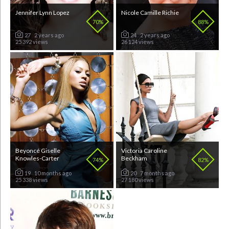
Jennifer Lynn Lopez
Nicole Camille Richie
70%
88%
27
2 years ago
24
2 years ago
25 392 views
26 124 views
Beyoncé Giselle
Victoria Caroline
Knowles-Carter
Beckham
74%
82%
19
10 months ago
20
7 months ago
25 338 views
27 180 views