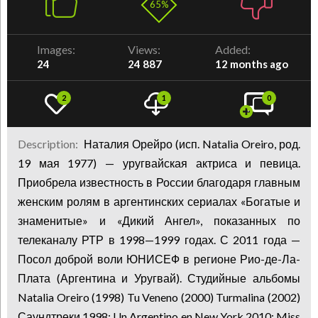
65%
Images:
Views:
Added:
24
24 887
12 months ago
2
1
0
Description:
Наталия Орейро (исп. Natalia Oreiro, род.
19 мая 1977) — уругвайская актриса и певица.
Приобрела известность в России благодаря главным
женским ролям в аргентинских сериалах «Богатые и
знаменитые» и «Дикий Ангел», показанных по
телеканалу РТР в 1998—1999 годах. С 2011 года —
Посол доброй воли ЮНИСЕФ в регионе Рио-де-Ла-
Плата (Аргентина и Уругвай). Студийные альбомы
Natalia Oreiro (1998) Tu Veneno (2000) Turmalina (2002)
Саундтреки 1998: Un Argentino en New York 2010: Miss