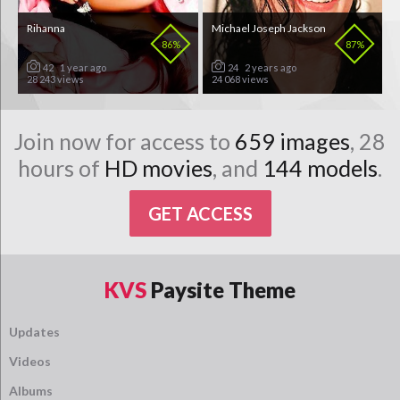
Rihanna
Michael Joseph Jackson
86%
87%
42
1 year ago
24
2 years ago
28 243 views
24 068 views
Join now for access to
659 images
, 28
hours of
HD movies
, and
144 models
.
GET ACCESS
KVS
Paysite Theme
Updates
Videos
Albums