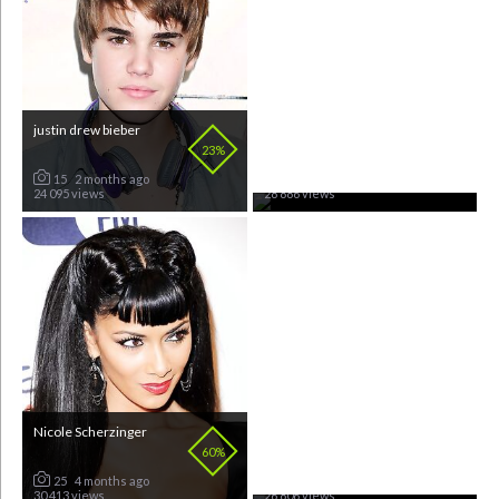
justin drew bieber
Dan Mihai Bălan
23%
65%
15
2 months ago
21
2 years ago
24 095 views
28 886 views
Nicole Scherzinger
Madonna Louise
Ciccone
60%
65%
25
4 months ago
26
1 year ago
30 413 views
26 806 views