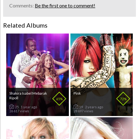
Comments:
Be the first one to comment!
Related Albums
Shakira Isabel Mebarak
Pink
Ripoll
65%
72%
25
1 year ago
19
2 years ago
26 617 views
28 697 views