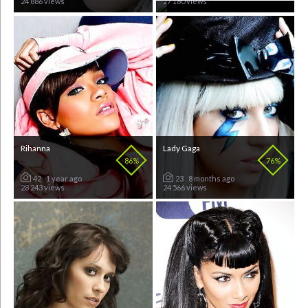
24 886 views
27 180 views
Rihanna
Lady Gaga
86%
76%
42
1 year ago
23
8 months ago
28 243 views
24 566 views