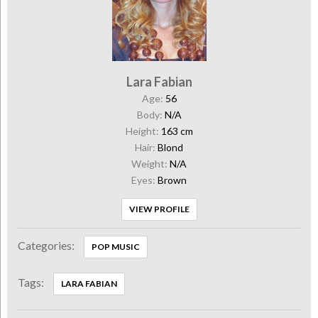
Lara Fabian
Age:
56
Body:
N/A
Height:
163 cm
Hair:
Blond
Weight:
N/A
Eyes:
Brown
VIEW PROFILE
Categories:
POP MUSIC
Tags:
LARA FABIAN