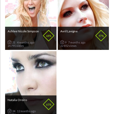
Ashlee Nicole Simpson
Avril Lavigne
68%
97%
21
4 months ago
9
7 months ago
20 791 views
22 852 views
Natalia Oreiro
Victoria Caroline
Beckham
65%
82%
24
12 months ago
20
7 months ago