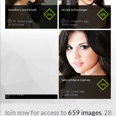
Jennifer Love Hewitt
Nicole Scherzinger
80%
60%
18
2 years ago
25
4 months ago
26 560 views
30 412 views
Britney Jean Spears
Selena Marie Gomez
86%
73%
11
2 years ago
18
1 year ago
19 515 views
20 681 views
Join now for access to
659 images
, 28