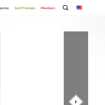
gories
Get Premium
Members