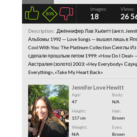
Images:
Views:
80%
18
26 5
Description:
Дже́ннифер Лав Хью́итт (англ. Jenn
Альбомы 1992 — Love Songs — вышел лишь в Япон
Cool With You: The Platinum Collection Синглы И
сделали прошлым летом 1999: «How Do I Deal» —
Австралия (золото) 2003: «Hey Everybody» Саундт
Everything», «Take My Heart Back»
Jennifer Love Hewitt
Age:
Body:
47
N/A
Height:
Hair:
157 cm
Brown
Weight:
Eyes:
N/A
Brown