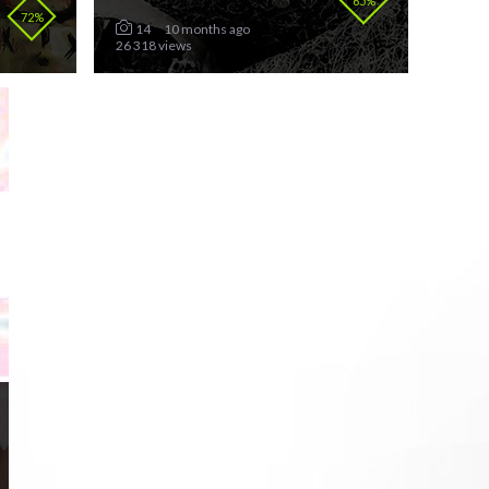
65%
72%
14
10 months ago
26 318 views