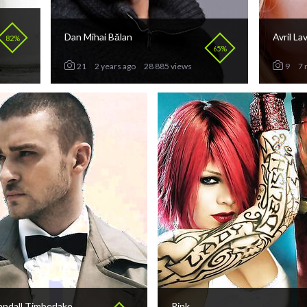
Dan Mihai Bălan
Avril La
82%
65%
21
2 years ago
28 885 views
9
7 
andall Timberlake
Pink