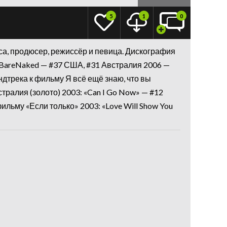
5
1
0
риса, продюсер, режиссёр и певица. Дискография
— BareNaked — #37 США, #31 Австралия 2006 —
аундтрека к фильму Я всё ещё знаю, что вы
ралия (золото) 2003: «Can I Go Now» — #12
фильму «Если только» 2003: «Love Will Show You