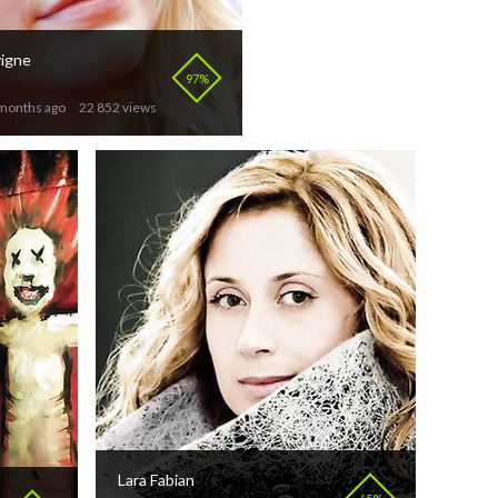
vigne
97%
months ago
22 852 views
Lara Fabian