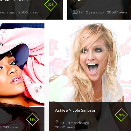
52%
 years ago
20 060 views
19
2 years ago
28 697 views
Ashlee Nicole Simpson
68%
86%
21
4 months ago
28 243 views
20 791 views