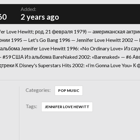
Added:
60
2 years ago
ifer Love Hewitt; род. 21 февраля 1979) — американская акт
ии 1995 — Let's Go Bang 1996 — Jennifer Love Hewitt 2002 
з альбома Jennifer Love Hewitt 1996: «No Ordinary Love» Из с
 #59 США Из альбома BareNaked 2002: «Barenaked» — #6 Авст
реки К Disney's Superstars Hits 2002: «I’m Gonna Love You» К 
Categories:
POP MUSIC
Tags:
JENNIFER LOVE HEWITT