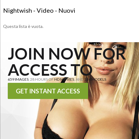
Nightwish - Video - Nuovi
Questa lista è vuota.
JOIN NOW FOR
ACCESS TO
659 IMAGES
, 28 HOURS OF
HD MOVIES
, AND
144 MODELS
.
GET INSTANT ACCESS