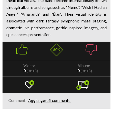
theatrical vocals. The band became internationally known
through albums and songs such as “Nemo”, “Wish I Had an
Angel”, “Amaranth”, and “Élan”. Their visual identity is
associated with dark fantasy, symphonic metal staging,
dramatic live performance, gothic-inspired imagery, and
epic concert presentation.
60%
Video:
Album:
0
0
(0%
)
(0%
)
0
0
Commenti:
Aggiungere il commento