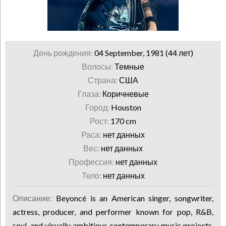
День рождения:
04 September, 1981 (44 лет)
Волосы:
Темные
Страна:
США
Глаза:
Коричневые
Город:
Houston
Рост:
170 cm
Раса:
нет данных
Вес:
нет данных
Профессия:
нет данных
Тело:
нет данных
Описание:
Beyoncé is an American singer, songwriter,
actress, producer, and performer known for pop, R&B,
soul, and visually ambitious contemporary music projects.