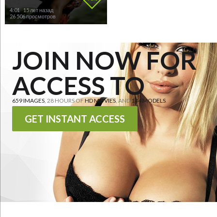
4:01
15 лет назад
26 506 просмотров
JOIN NOW FOR
ACCESS TO
659 IMAGES
, 28 HOURS OF
HD MOVIES
, AND
144 MODELS
.
GET INSTANT ACCESS