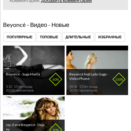
Комментарии:
Добавить комментарий
Beyoncé - Видео - Новые
ПОПУЛЯРНЫЕ
ТОПОВЫЕ
ДЛИТЕЛЬНЫЕ
ИЗБРАННЫЕ
Beyoncé - Suga Mama
Beyoncé feat Lady Gaga -
Video Phone
60%
100%
3:32
15 лет назад
34:06
15 лет назад
20 186 просмотров
26 051 просмотров
Jay-Z and Beyonce - Deja
vu
90%