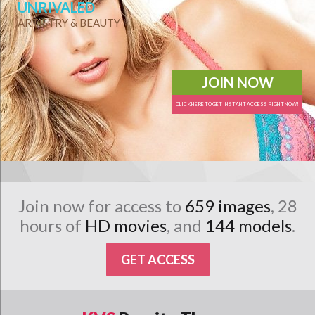
UNRIVALED
ARTISTRY & BEAUTY
JOIN NOW
CLICK HERE TO GET INSTANT ACCESS RIGHT NOW!
Join now for access to
659 images
, 28
hours of
HD movies
, and
144 models
.
GET ACCESS