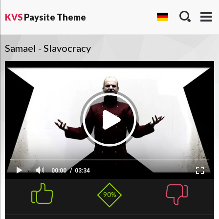
KVS
Paysite Theme
Samael - Slavocracy
00:00
03:34
90%